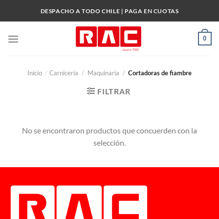
Skip
DESPACHO A TODO CHILE | PAGA EN CUOTAS
to
content
0
Inicio
/
Carnicería
/
Maquinaria
/
Cortadoras de fiambre
FILTRAR
No se encontraron productos que concuerden con la
selección.