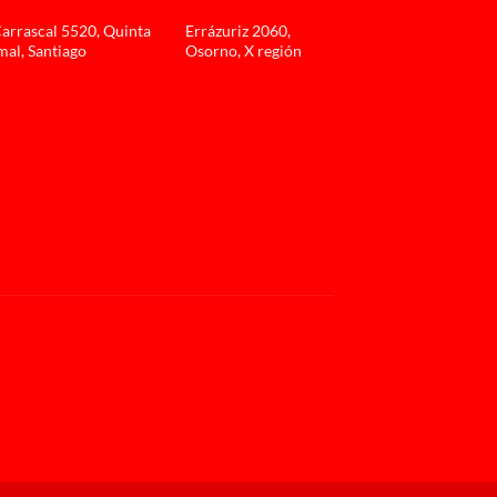
Carrascal 5520, Quinta
Errázuriz 2060,
al, Santiago
Osorno, X región