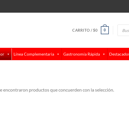
Búsque
de
0
CARRITO /
$
0
produc
lor
Línea Complementaria
Gastronomía Rápida
Destacado
e encontraron productos que concuerden con la selección.