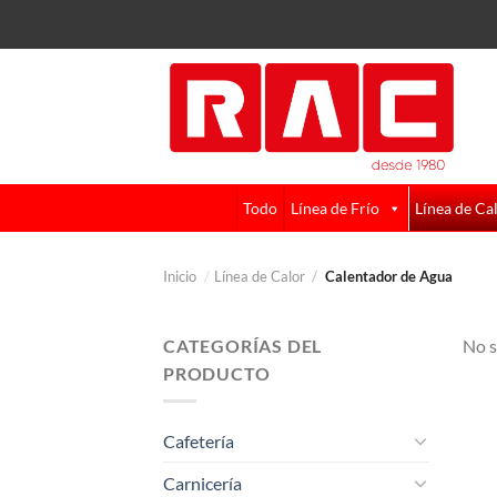
Skip
to
content
Todo
Línea de Frío
Línea de Ca
Inicio
/
Línea de Calor
/
Calentador de Agua
CATEGORÍAS DEL
No s
PRODUCTO
Cafetería
Carnicería