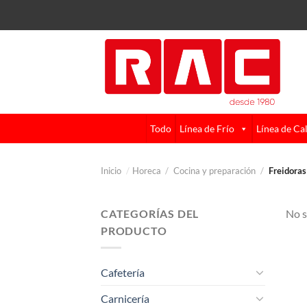
Skip
to
content
Todo
Línea de Frío
Línea de Ca
Inicio
/
Horeca
/
Cocina y preparación
/
Freidoras
CATEGORÍAS DEL
No s
PRODUCTO
Cafetería
Carnicería