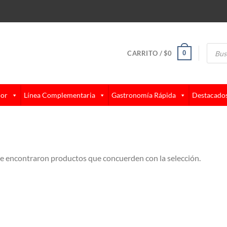
Búsque
de
0
CARRITO /
$
0
produc
lor
Línea Complementaria
Gastronomía Rápida
Destacado
e encontraron productos que concuerden con la selección.