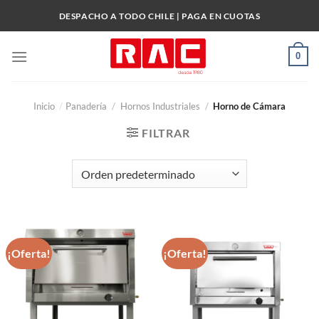
Skip
DESPACHO A TODO CHILE | PAGA EN CUOTAS
to
content
0
Inicio
/
Panadería
/
Hornos Industriales
/
Horno de Cámara
FILTRAR
¡Oferta!
¡Oferta!