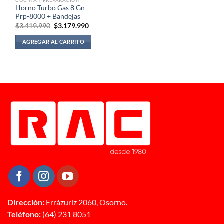
Horno Turbo Gas 8 Gn
Prp-8000 + Bandejas
El
El
$
3.419.990
$
3.179.990
precio
precio
original
actual
AGREGAR AL CARRITO
era:
es:
$3.419.990.
$3.179.990.
Dirección:
Errázuriz 2060, Osorno.
Teléfono:
(64) 231 8051