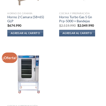
HORNO DE CÁMARA
COCINA Y PREPARACIÓN
Horno 2 Camara (58×65)
Horno Turbo Gas 5 Gn
GLP
Prp-5000 + Bandejas
El
El
$
674.990
$
2.519.990
$
2.049.990
precio
precio
original
actual
AGREGAR AL CARRITO
AGREGAR AL CARRITO
era:
es:
$2.519.990.
$2.049.
¡Oferta!
COCINA Y PREPARACIÓN