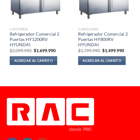
CAFETERÍA
CARNICERÍA
Refrigerador Comercial 2
Refrigerador Comercial 2
Puertas HY1200RV
Puertas HY800RV
HYUNDAI
HYUNDAI
El
El
El
El
$
2.099.990
$
1.699.990
$
1.799.990
$
1.499.990
precio
precio
precio
precio
original
actual
original
actual
AGREGAR AL CARRITO
AGREGAR AL CARRITO
era:
es:
era:
es:
$2.099.990.
$1.699.990.
$1.799.990.
$1.499.