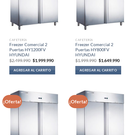
CAFETERÍA
CAFETERÍA
Freezer Comercial 2
Freezer Comercial 2
Puertas HY1200FV
Puertas HY800FV
HYUNDAI
HYUNDAI
El
El
El
El
$
2.499.990
$
1.999.990
$
1.999.990
$
1.649.990
precio
precio
precio
precio
original
actual
original
actual
AGREGAR AL CARRITO
AGREGAR AL CARRITO
era:
es:
era:
es:
$2.499.990.
$1.999.990.
$1.999.990.
$1.649.
¡Oferta!
¡Oferta!