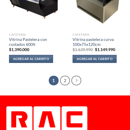
CAFETERÍA
CAFETERÍA
Vitrina Pastelera con
Vitrina pastelera curva
costados 600lt
100x75x120cm
El
El
$
1.390.000
$
1.639.990
$
1.149.990
precio
precio
original
actual
AGREGAR AL CARRITO
AGREGAR AL CARRITO
era:
es:
$1.639.990.
$1.149.
1
2