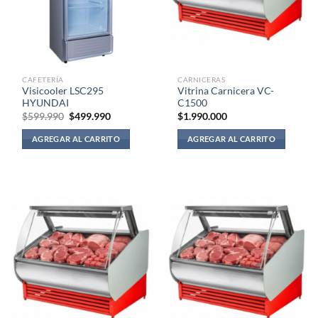
CAFETERÍA
CARNICERAS
Visicooler LSC295
Vitrina Carnicera VC-
HYUNDAI
C1500
El
El
$
599.990
$
499.990
$
1.990.000
precio
precio
original
actual
AGREGAR AL CARRITO
AGREGAR AL CARRITO
era:
es:
$599.990.
$499.990.