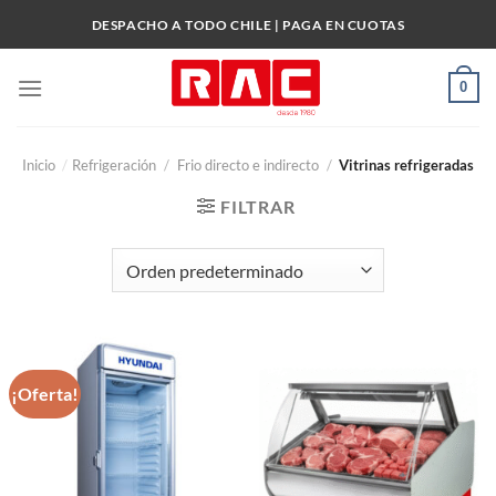
Skip
DESPACHO A TODO CHILE | PAGA EN CUOTAS
to
content
0
Inicio
/
Refrigeración
/
Frio directo e indirecto
/
Vitrinas refrigeradas
FILTRAR
¡Oferta!