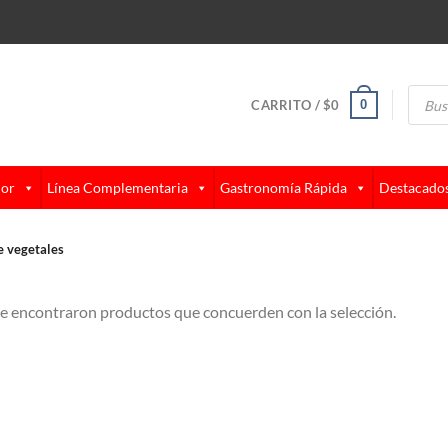
Búsque
de
0
CARRITO /
$
0
produc
lor
Línea Complementaria
Gastronomía Rápida
Destacado
e vegetales
e encontraron productos que concuerden con la selección.