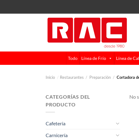
Skip
to
content
Todo
Línea de Frío
Línea de Ca
Inicio
/
Restaurantes
/
Preparación
/
Cortadora d
CATEGORÍAS DEL
No s
PRODUCTO
Cafetería
Carnicería