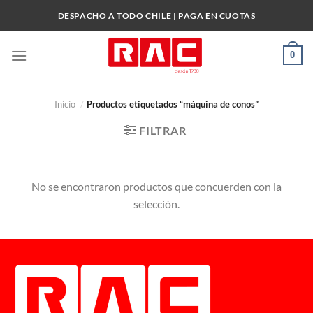
Skip
DESPACHO A TODO CHILE | PAGA EN CUOTAS
to
content
0
Inicio
/
Productos etiquetados “máquina de conos”
FILTRAR
No se encontraron productos que concuerden con la
selección.