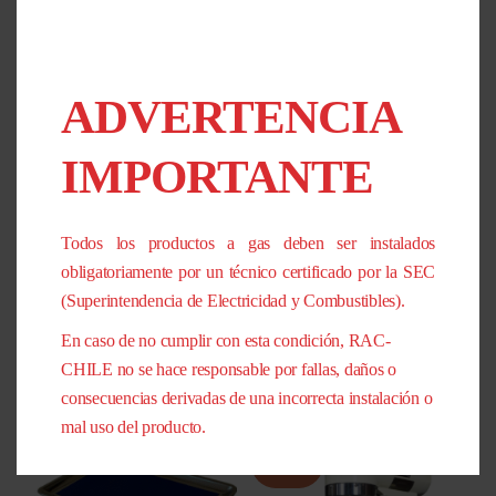
Características Generales
Fabricado completamente en acero inoxidable
ADVERTENCIA
Función de circulación de aire caliente
Función grill
IMPORTANTE
Función de humidificación por pulso
Control manual de temperatura y tiempo
Iluminación interior
Todos los productos a gas deben ser instalados
Doble turbina para cocción uniforme
obligatoriamente por un técnico certificado por la SEC
Doble vidrio templado de alta resistencia
(Superintendencia de Electricidad y Combustibles).
En caso de no cumplir con esta condición, RAC-
CHILE no se hace responsable por fallas, daños o
PRODUCTOS RELACIONADOS
consecuencias derivadas de una incorrecta instalación o
mal uso del producto.
¡Oferta!