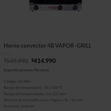
Horno convector 4B VAPOR -GRILL
El
El
549.990
414.990
$
$
precio
precio
Especificaciones Técnicas
original
actual
era:
es:
Código: HC4BV
$549.990.
$414.990.
Rango de temperatura: 30 a 300 ºC
Rango del temporizador: 0 a 120 min
Sistema de Humidificación: Vapor x 3s / 10 min
Potencia: 3600 W