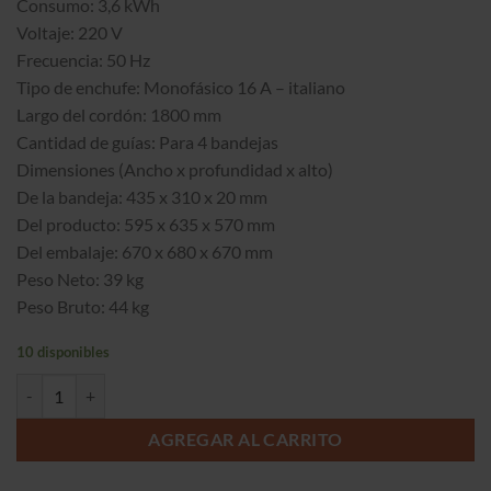
Consumo: 3,6 kWh
Voltaje: 220 V
Frecuencia: 50 Hz
Tipo de enchufe: Monofásico 16 A – italiano
Largo del cordón: 1800 mm
Cantidad de guías: Para 4 bandejas
Dimensiones (Ancho x profundidad x alto)
De la bandeja: 435 x 310 x 20 mm
Del producto: 595 x 635 x 570 mm
Del embalaje: 670 x 680 x 670 mm
Peso Neto: 39 kg
Peso Bruto: 44 kg
10 disponibles
Horno convector 4B VAPOR -GRILL cantidad
AGREGAR AL CARRITO