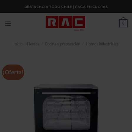
Skip
DESPACHO A TODO CHILE | PAGA EN CUOTAS
to
content
0
Inicio
/
Horeca
/
Cocina y preparación
/
Hornos industriales
¡Oferta!