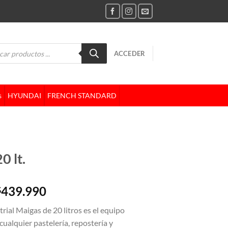
da
ACCEDER
tos
s
HYUNDAI
FRENCH STANDARD
0 lt.
El
El
439.990
$
precio
precio
trial Maigas de 20 litros es el equipo
original
actual
cualquier pastelería, repostería y
era:
es: