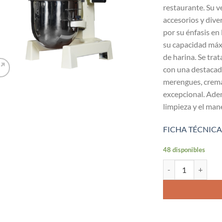
restaurante. Su v
accesorios y dive
por su énfasis en 
su capacidad máx
de harina. Se tra
con una destacada
merengues, cremas
excepcional. Adem
limpieza y el man
FICHA TÉCNICA
48 disponibles
Batidora 20 lt. can