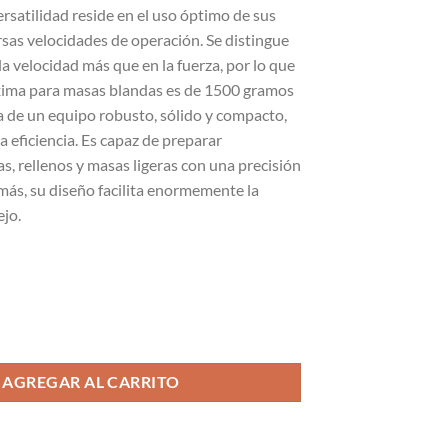
ersatilidad reside en el uso óptimo de sus
$599.988.
$439.990.
rsas velocidades de operación. Se distingue
la velocidad más que en la fuerza, por lo que
ima para masas blandas es de 1500 gramos
ta de un equipo robusto, sólido y compacto,
 eficiencia. Es capaz de preparar
, rellenos y masas ligeras con una precisión
ás, su diseño facilita enormemente la
ejo.
tidad
AGREGAR AL CARRITO