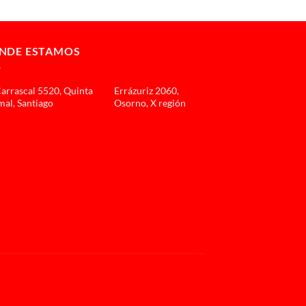
NDE ESTAMOS
Carrascal 5520, Quinta
Errázuriz 2060,
al, Santiago
Osorno, X región