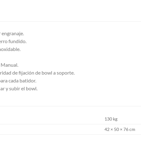
 engranaje.
erro fundido.
noxidable.
l Manual.
ridad de fijación de bowl a soporte.
para cada batidor.
ar y subir el bowl.
130 kg
42 × 50 × 76 cm