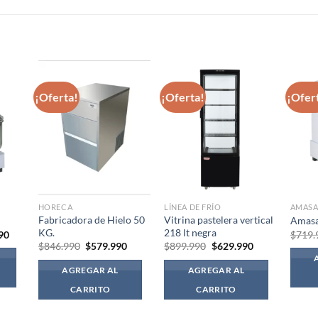
S
¡Oferta!
¡Oferta!
¡Ofer
HORECA
LÍNEA DE FRÍO
AMAS
Fabricadora de Hielo 50
Vitrina pastelera vertical
Amasa
KG.
218 lt negra
El
90
$
719.
precio
El
El
El
El
$
846.990
$
579.990
$
899.990
$
629.990
l
actual
precio
precio
precio
precio
es:
original
actual
original
actual
AGREGAR AL
AGREGAR AL
990.
$889.990.
era:
es:
era:
es:
$846.990.
$579.990.
$899.990.
$629.990.
CARRITO
CARRITO