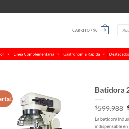
Búsque
de
0
CARRITO /
$
0
produc
lor
Línea Complementaria
Gastronomía Rápida
Destacado
Batidora 2
erta!
599.988
$
La batidora indus
indispensable en 