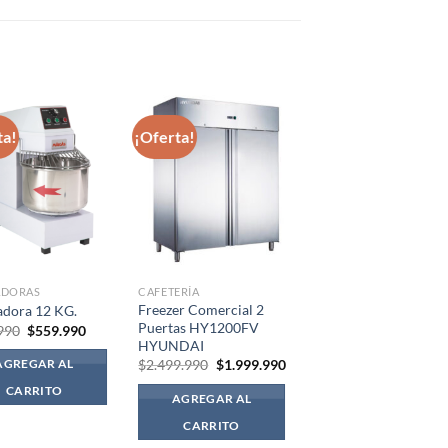
ta!
¡Oferta!
ADORAS
CAFETERÍA
Freezer Comercial 2
dora 12 KG.
Puertas HY1200FV
El
El
990
$
559.990
precio
precio
HYUNDAI
original
actual
El
El
$
2.499.990
$
1.999.990
AGREGAR AL
era:
es:
precio
precio
$719.990.
$559.990.
original
actual
CARRITO
AGREGAR AL
era:
es:
$2.499.990.
$1.999.990.
CARRITO