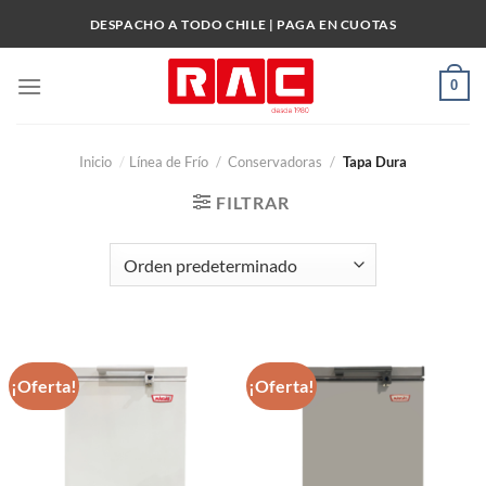
Skip
DESPACHO A TODO CHILE | PAGA EN CUOTAS
to
content
0
Inicio
/
Línea de Frío
/
Conservadoras
/
Tapa Dura
FILTRAR
¡Oferta!
¡Oferta!