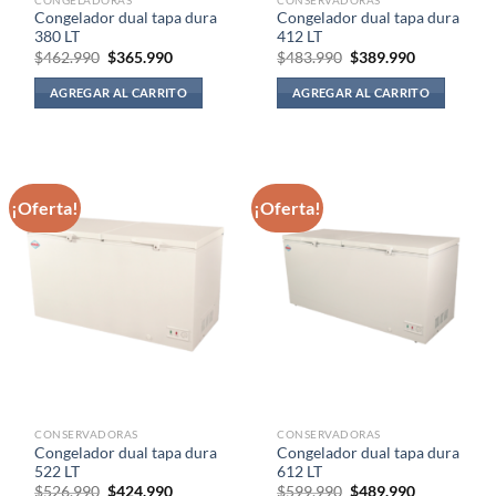
Congelador dual tapa dura
Congelador dual tapa dura
380 LT
412 LT
El
El
El
El
$
462.990
$
365.990
$
483.990
$
389.990
precio
precio
precio
precio
original
actual
original
actual
AGREGAR AL CARRITO
AGREGAR AL CARRITO
era:
es:
era:
es:
$462.990.
$365.990.
$483.990.
$389.990.
¡Oferta!
¡Oferta!
CONSERVADORAS
CONSERVADORAS
Congelador dual tapa dura
Congelador dual tapa dura
522 LT
612 LT
El
El
El
El
$
526.990
$
424.990
$
599.990
$
489.990