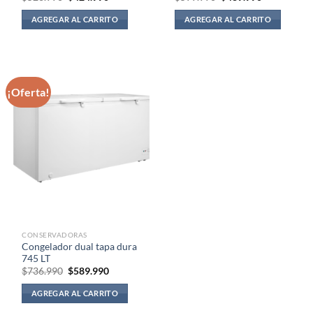
precio
precio
precio
precio
original
actual
original
actual
AGREGAR AL CARRITO
AGREGAR AL CARRITO
era:
es:
era:
es:
$526.990.
$424.990.
$599.990.
$489.990.
¡Oferta!
CONSERVADORAS
Congelador dual tapa dura
745 LT
El
El
$
736.990
$
589.990
precio
precio
original
actual
AGREGAR AL CARRITO
era:
es:
$736.990.
$589.990.