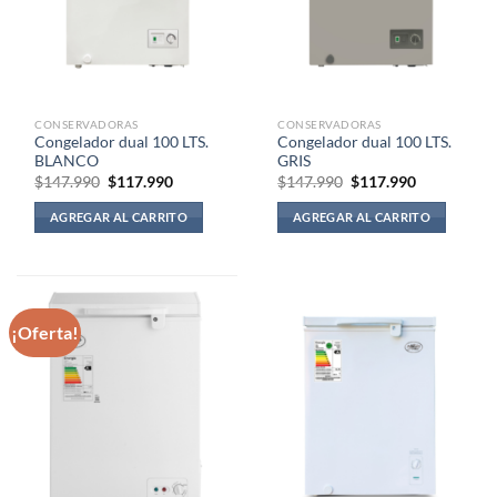
CONSERVADORAS
CONSERVADORAS
Congelador dual 100 LTS.
Congelador dual 100 LTS.
BLANCO
GRIS
El
El
El
El
$
147.990
$
117.990
$
147.990
$
117.990
precio
precio
precio
precio
original
actual
original
actual
AGREGAR AL CARRITO
AGREGAR AL CARRITO
era:
es:
era:
es:
$147.990.
$117.990.
$147.990.
$117.990.
¡Oferta!