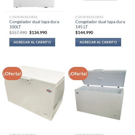
CONSERVADORAS
CONSERVADORAS
Congelador dual tapa dura
Congelador dual tapa dura
100LT
145 LT
El
El
$
157.990
$
134.990
$
144.990
precio
precio
original
actual
AGREGAR AL CARRITO
AGREGAR AL CARRITO
era:
es:
$157.990.
$134.990.
¡Oferta!
¡Oferta!
CONGELADORAS
CONSERVADORAS