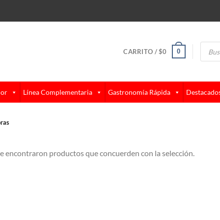
Búsque
de
0
CARRITO /
$
0
produc
lor
Línea Complementaria
Gastronomía Rápida
Destacado
ras
e encontraron productos que concuerden con la selección.