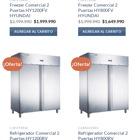
Freezer Comercial 2
Freezer Comercial 2
Puertas HY1200FV
Puertas HY800FV
HYUNDAI
HYUNDAI
El
El
El
El
$
2.499.990
$
1.999.990
$
1.999.990
$
1.649.990
precio
precio
precio
precio
original
actual
original
actual
AGREGAR AL CARRITO
AGREGAR AL CARRITO
era:
es:
era:
es:
$2.499.990.
$1.999.990.
$1.999.990.
$1.649.
¡Oferta!
¡Oferta!
CAFETERÍA
CARNICERÍA
Refrigerador Comercial 2
Refrigerador Comercial 2
Puertas HY1200RV
Puertas HY800RV