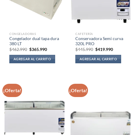
CONGELADORAS
CAFETERÍA
Congelador dual tapa dura
Conservadora Semi curva
380 LT
320L PRO
El
El
El
El
$
462.990
$
365.990
$
445.990
$
419.990
precio
precio
precio
precio
original
actual
original
actual
AGREGAR AL CARRITO
AGREGAR AL CARRITO
era:
es:
era:
es:
$462.990.
$365.990.
$445.990.
$419.990.
¡Oferta!
¡Oferta!