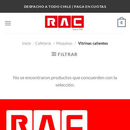
Skip
DESPACHO A TODO CHILE | PAGA EN CUOTAS
to
content
0
Inicio
/
Cafetería
/
Maquinas
/
Vitrinas calientes
FILTRAR
No se encontraron productos que concuerden con la
selección.