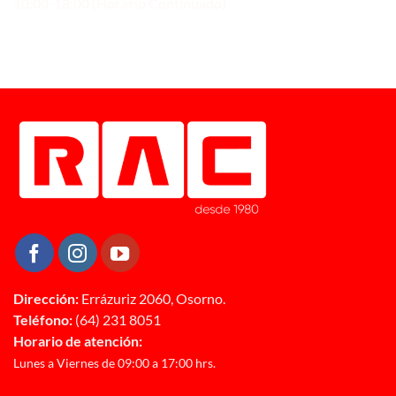
10:00-18:00 (Horario Continuado)
Dirección:
Errázuriz 2060, Osorno.
Teléfono:
(64) 231 8051
Horario de atención:
Lunes a Viernes de 09:00 a 17:00 hrs.