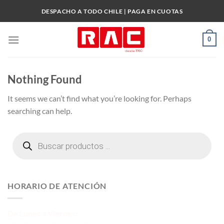
Skip
DESPACHO A TODO CHILE | PAGA EN CUOTAS
to
content
0
Nothing Found
It seems we can’t find what you’re looking for. Perhaps
searching can help.
Búsqueda
de
productos
HORARIO DE ATENCIÓN
De Lunes a Viernes: