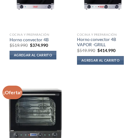
COCINA Y PREPARACIÓN
COCINA Y PREPARACIÓN
Horno convector 4B
Horno convector 4B
VAPOR -GRILL
El
El
$
519.990
$
374.990
precio
precio
El
El
$
549.990
$
414.990
original
actual
precio
precio
AGREGAR AL CARRITO
era:
es:
original
actual
AGREGAR AL CARRITO
$519.990.
$374.990.
era:
es:
$549.990.
$414.990.
¡Oferta!