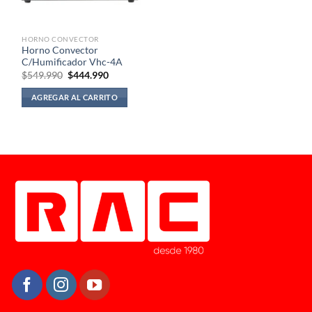
HORNO CONVECTOR
Horno Convector
C/Humificador Vhc-4A
El
El
$
549.990
$
444.990
precio
precio
original
actual
AGREGAR AL CARRITO
era:
es:
$549.990.
$444.990.