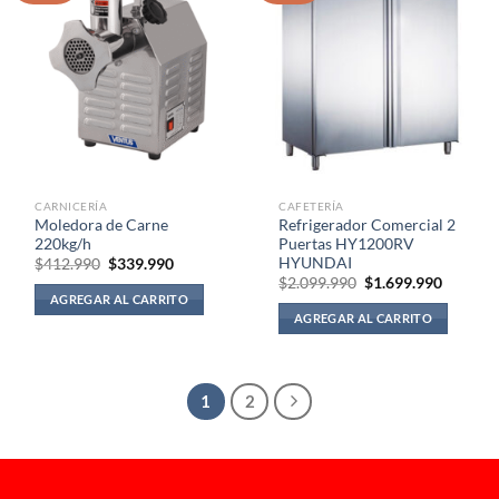
CARNICERÍA
CAFETERÍA
Moledora de Carne
Refrigerador Comercial 2
220kg/h
Puertas HY1200RV
HYUNDAI
El
El
$
412.990
$
339.990
precio
precio
El
El
$
2.099.990
$
1.699.990
original
actual
precio
precio
AGREGAR AL CARRITO
era:
es:
original
actual
AGREGAR AL CARRITO
$412.990.
$339.990.
era:
es:
$2.099.990.
$1.699.
1
2