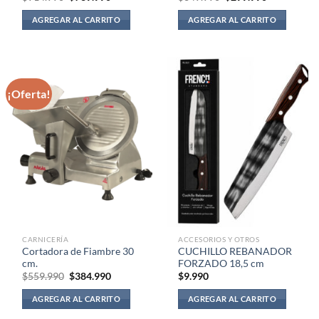
precio
precio
precio
precio
original
actual
original
actual
AGREGAR AL CARRITO
AGREGAR AL CARRITO
era:
es:
era:
es:
$914.990.
$739.990.
$349.990.
$299.990.
¡Oferta!
CARNICERÍA
ACCESORIOS Y OTROS
Cortadora de Fiambre 30
CUCHILLO REBANADOR
cm.
FORZADO 18,5 cm
El
El
$
559.990
$
384.990
$
9.990
precio
precio
original
actual
AGREGAR AL CARRITO
AGREGAR AL CARRITO
era:
es:
$559.990.
$384.990.