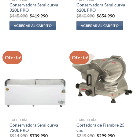
Conservadora Semi curva
Conservadora Semi curva
320L PRO
620L PRO
El
El
El
El
$
445.990
$
419.990
$
840.990
$
654.990
precio
precio
precio
precio
original
actual
original
actual
AGREGAR AL CARRITO
AGREGAR AL CARRITO
era:
es:
era:
es:
$445.990.
$419.990.
$840.990.
$654.990.
¡Oferta!
¡Oferta!
CAFETERÍA
CARNICERÍA
Conservadora Semi curva
Cortadora de Fiambre 25
720L PRO
cm.
El
El
El
El
$
914.990
$
739.990
$
349.990
$
299.990