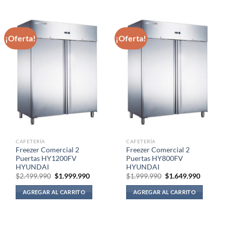
¡Oferta!
¡Oferta!
CAFETERÍA
CAFETERÍA
Freezer Comercial 2
Freezer Comercial 2
Puertas HY1200FV
Puertas HY800FV
HYUNDAI
HYUNDAI
El
El
El
El
$
2.499.990
$
1.999.990
$
1.999.990
$
1.649.990
precio
precio
precio
precio
original
actual
original
actual
AGREGAR AL CARRITO
AGREGAR AL CARRITO
era:
es:
era:
es:
$2.499.990.
$1.999.990.
$1.999.990.
$1.649.