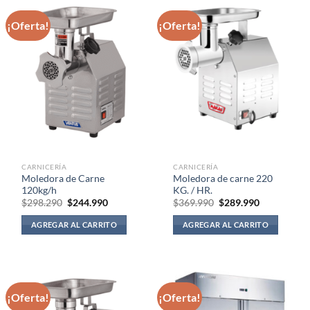
¡Oferta!
¡Oferta!
CARNICERÍA
CARNICERÍA
Moledora de Carne
Moledora de carne 220
120kg/h
KG. / HR.
El
El
El
El
$
298.290
$
244.990
$
369.990
$
289.990
precio
precio
precio
precio
original
actual
original
actual
AGREGAR AL CARRITO
AGREGAR AL CARRITO
era:
es:
era:
es:
$298.290.
$244.990.
$369.990.
$289.990.
¡Oferta!
¡Oferta!