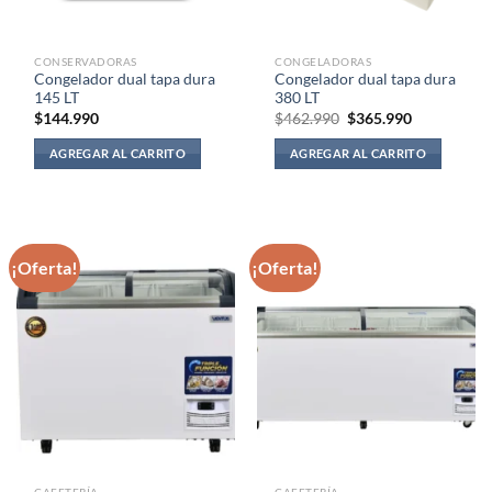
CONSERVADORAS
CONGELADORAS
Congelador dual tapa dura
Congelador dual tapa dura
145 LT
380 LT
El
El
$
144.990
$
462.990
$
365.990
precio
precio
original
actual
AGREGAR AL CARRITO
AGREGAR AL CARRITO
era:
es:
$462.990.
$365.990.
¡Oferta!
¡Oferta!
CAFETERÍA
CAFETERÍA