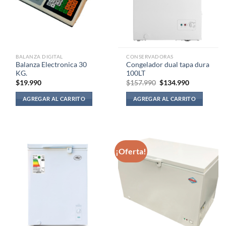
BALANZA DIGITAL
CONSERVADORAS
Balanza Electronica 30
Congelador dual tapa dura
KG.
100LT
El
El
$
19.990
$
157.990
$
134.990
precio
precio
original
actual
AGREGAR AL CARRITO
AGREGAR AL CARRITO
era:
es:
$157.990.
$134.990.
¡Oferta!