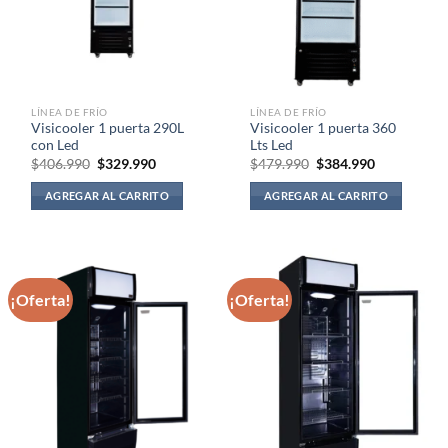
LÍNEA DE FRÍO
LÍNEA DE FRÍO
Visicooler 1 puerta 290L
Visicooler 1 puerta 360
con Led
Lts Led
El
El
El
El
$
406.990
$
329.990
$
479.990
$
384.990
precio
precio
precio
precio
original
actual
original
actual
AGREGAR AL CARRITO
AGREGAR AL CARRITO
era:
es:
era:
es:
$406.990.
$329.990.
$479.990.
$384.990.
¡Oferta!
¡Oferta!