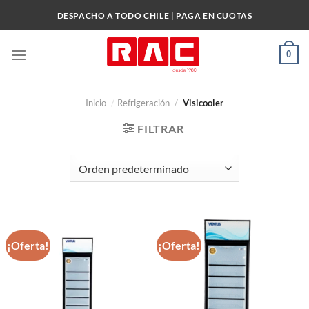
Skip
DESPACHO A TODO CHILE | PAGA EN CUOTAS
to
content
0
Inicio
/
Refrigeración
/
Visicooler
FILTRAR
¡Oferta!
¡Oferta!