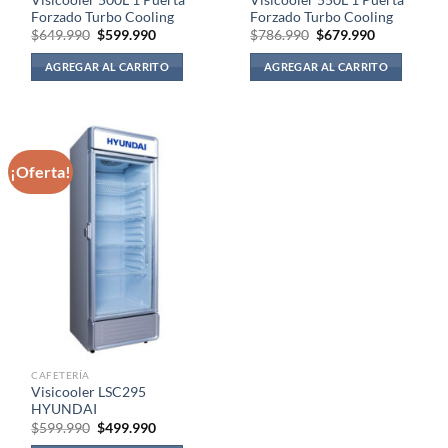
Visicooler 500L 1 Puerta
Visicooler 550L 1 Puerta
Forzado Turbo Cooling
Forzado Turbo Cooling
El
El
El
El
$
649.990
$
599.990
$
786.990
$
679.990
precio
precio
precio
precio
original
actual
original
actual
AGREGAR AL CARRITO
AGREGAR AL CARRITO
era:
es:
era:
es:
$649.990.
$599.990.
$786.990.
$679.990.
¡Oferta!
CAFETERÍA
Visicooler LSC295
HYUNDAI
El
El
$
599.990
$
499.990
precio
precio