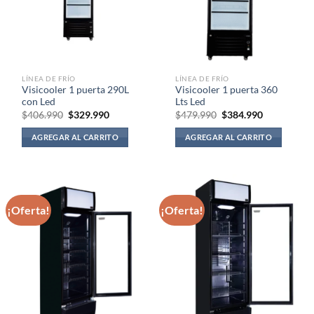
LÍNEA DE FRÍO
LÍNEA DE FRÍO
Visicooler 1 puerta 290L
Visicooler 1 puerta 360
con Led
Lts Led
El
El
El
El
$
406.990
$
329.990
$
479.990
$
384.990
precio
precio
precio
precio
original
actual
original
actual
AGREGAR AL CARRITO
AGREGAR AL CARRITO
era:
es:
era:
es:
$406.990.
$329.990.
$479.990.
$384.990.
¡Oferta!
¡Oferta!