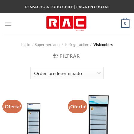
Skip
DESPACHO A TODO CHILE | PAGA EN CUOTAS
to
content
0
Inicio
/
Supermercado
/
Refrigeración
/
Visicoolers
FILTRAR
¡Oferta!
¡Oferta!