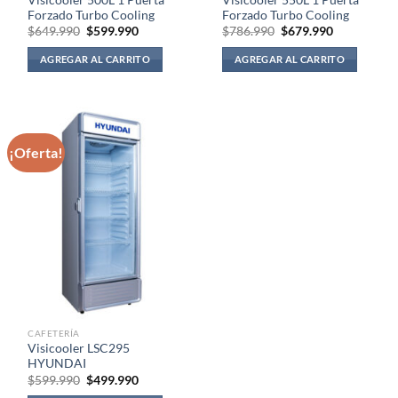
Visicooler 500L 1 Puerta
Visicooler 550L 1 Puerta
Forzado Turbo Cooling
Forzado Turbo Cooling
El
El
El
El
$
649.990
$
599.990
$
786.990
$
679.990
precio
precio
precio
precio
original
actual
original
actual
AGREGAR AL CARRITO
AGREGAR AL CARRITO
era:
es:
era:
es:
$649.990.
$599.990.
$786.990.
$679.990.
¡Oferta!
CAFETERÍA
Visicooler LSC295
HYUNDAI
El
El
$
599.990
$
499.990
precio
precio