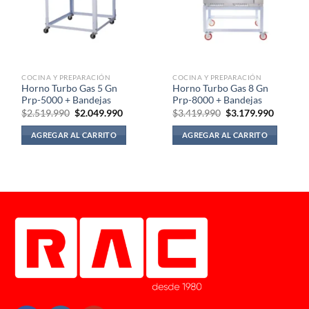
COCINA Y PREPARACIÓN
COCINA Y PREPARACIÓN
Horno Turbo Gas 5 Gn
Horno Turbo Gas 8 Gn
Prp-5000 + Bandejas
Prp-8000 + Bandejas
El
El
El
El
$
2.519.990
$
2.049.990
$
3.419.990
$
3.179.990
precio
precio
precio
precio
original
actual
original
actual
AGREGAR AL CARRITO
AGREGAR AL CARRITO
era:
es:
era:
es:
$2.519.990.
$2.049.990.
$3.419.990.
$3.179.