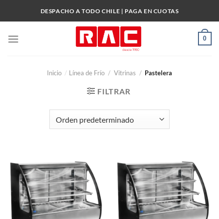
Skip
DESPACHO A TODO CHILE | PAGA EN CUOTAS
to
content
0
Inicio
/
Línea de Frío
/
Vitrinas
/
Pastelera
FILTRAR