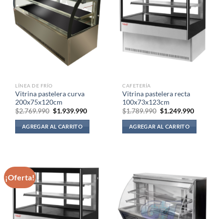
LÍNEA DE FRÍO
CAFETERÍA
Vitrina pastelera curva
Vitrina pastelera recta
200x75x120cm
100x73x123cm
El
El
El
El
$
2.769.990
$
1.939.990
$
1.789.990
$
1.249.990
precio
precio
precio
precio
original
actual
original
actual
AGREGAR AL CARRITO
AGREGAR AL CARRITO
era:
es:
era:
es:
$2.769.990.
$1.939.990.
$1.789.990.
$1.249.
¡Oferta!