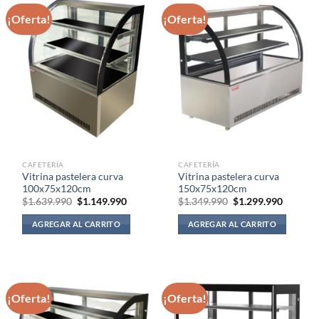
¡Oferta!
¡Oferta!
CAFETERÍA
CAFETERÍA
Vitrina pastelera curva
Vitrina pastelera curva
100x75x120cm
150x75x120cm
El
El
El
El
$
1.639.990
$
1.149.990
$
1.349.990
$
1.299.990
precio
precio
precio
precio
original
actual
original
actual
AGREGAR AL CARRITO
AGREGAR AL CARRITO
era:
es:
era:
es:
$1.639.990.
$1.149.990.
$1.349.990.
$1.299.
¡Oferta!
¡Oferta!