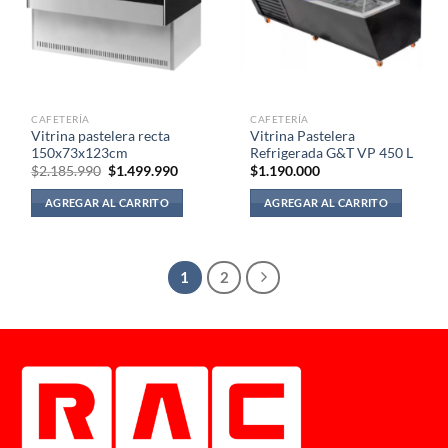
CAFETERÍA
CAFETERÍA
Vitrina pastelera recta
Vitrina Pastelera
150x73x123cm
Refrigerada G&T VP 450 L
El
El
$
2.185.990
$
1.499.990
$
1.190.000
precio
precio
original
actual
AGREGAR AL CARRITO
AGREGAR AL CARRITO
era:
es:
$2.185.990.
$1.499.990.
1
2