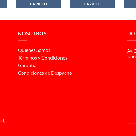
990.
$1.689.990.
$154.990.
$149.990.
CARRITO
CARRITO
NOSOTROS
DO
Quienes Somos
Av. 
Norm
Términos y Condiciones
Garantía
Condiciones de Despacho
al,