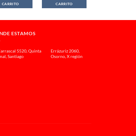
$549.990.
$414.990.
$1.639.990.
$1.149.990.
CARRITO
CARRITO
NDE ESTAMOS
Carrascal 5520, Quinta
Errázuriz 2060,
al, Santiago
Osorno, X región