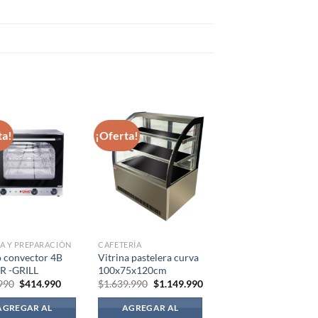
ta!
¡Oferta!
A Y PREPARACIÓN
CAFETERÍA
 convector 4B
Vitrina pastelera curva
 -GRILL
100x75x120cm
El
El
El
El
990
$
414.990
$
1.639.990
$
1.149.990
precio
precio
precio
precio
original
actual
original
actual
AGREGAR AL
AGREGAR AL
era:
es:
era:
es: