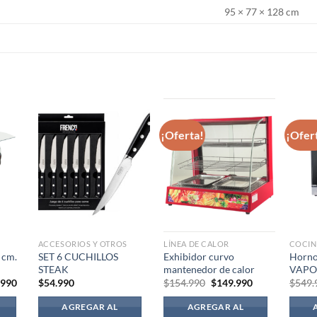
95 × 77 × 128 cm
S
¡Oferta!
¡Ofer
ACCESORIOS Y OTROS
LÍNEA DE CALOR
COCIN
 cm.
SET 6 CUCHILLOS
Exhibidor curvo
Horno
STEAK
mantenedor de calor
VAPOR
El
El
El
.990
$
54.990
$
154.990
$
149.990
$
549.
precio
precio
precio
l
actual
original
actual
AGREGAR AL
AGREGAR AL
es:
era:
es: