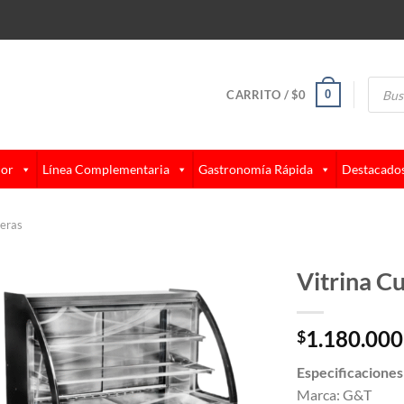
Búsque
de
0
CARRITO /
$
0
produc
lor
Línea Complementaria
Gastronomía Rápida
Destacado
leras
Vitrina C
1.180.000
$
Especificaciones
Marca: G&T