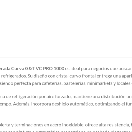
igerada Curva G&T VC PRO 1000
es ideal para negocios que buscan
 refrigerados. Su diseño con cristal curvo frontal entrega una apar
siendo perfecta para cafeterías, pastelerías, minimarkets y locales
ema de refrigeración por aire forzado, mantiene una distribución u
iempo. Además, incorpora deshielo automático, optimizando el fu
erta y terminaciones en acero inoxidable, ofrece alta resistencia,
erior con pintura electrostática proporciona un acabado elegante y 