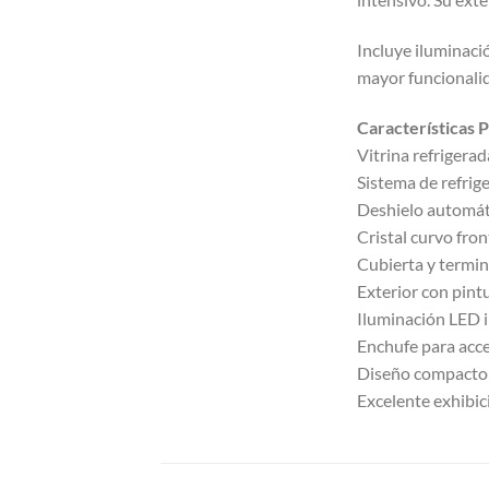
Incluye iluminaci
mayor funcionalid
Características P
Vitrina refrigera
Sistema de refrig
Deshielo automát
Cristal curvo fron
Cubierta y termin
Exterior con pintu
Iluminación LED i
Enchufe para acc
Diseño compacto
Excelente exhibi