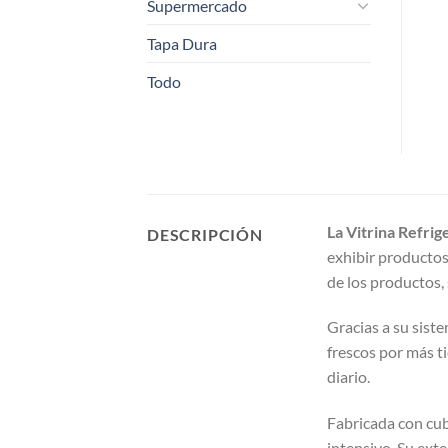
Supermercado
Tapa Dura
Todo
La Vitrina Refr
DESCRIPCIÓN
exhibir productos
de los productos, 
Gracias a su sist
frescos por más t
diario.
Fabricada con cubi
intensivo. Su ext