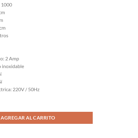
 1000
 cm
cm
 cm
tros
co: 2 Amp
o inoxidable
í
Sí
ctrica: 220V / 50Hz
 cantidad
AGREGAR AL CARRITO