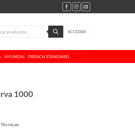
da
ACCEDER
tos
s
HYUNDAI
FRENCH STANDARD
urva 1000
 Técnicas