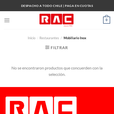
Skip
DESPACHO A TODO CHILE | PAGA EN CUOTAS
to
content
0
Inicio
/
Restaurantes
/
Mobiliario Inox
FILTRAR
No se encontraron productos que concuerden con la
selección.