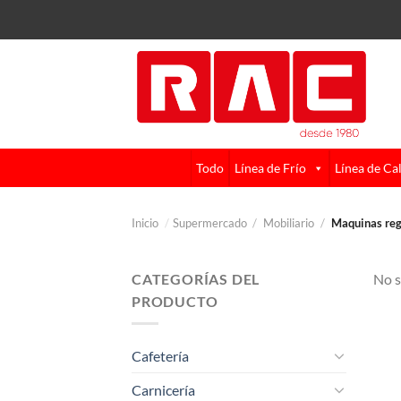
Skip
to
content
Todo
Línea de Frío
Línea de Ca
Inicio
/
Supermercado
/
Mobiliario
/
Maquinas reg
CATEGORÍAS DEL
No s
PRODUCTO
Cafetería
Carnicería