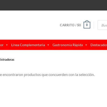
Búsque
de
0
CARRITO /
$
0
produc
lor
Línea Complementaria
Gastronomía Rápida
Destacado
istradoras
e encontraron productos que concuerden con la selección.