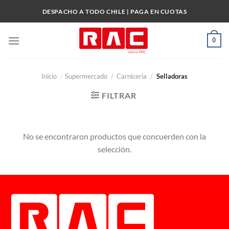
Skip
DESPACHO A TODO CHILE | PAGA EN CUOTAS
to
content
0
Inicio
/
Supermercado
/
Carnicería
/
Selladoras
FILTRAR
No se encontraron productos que concuerden con la
selección.