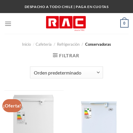
Skip
DESPACHO A TODO CHILE | PAGA EN CUOTAS
to
content
0
Inicio
/
Cafetería
/
Refrigeración
/
Conservadoras
FILTRAR
¡Oferta!