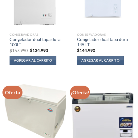
CONSERVADORAS
CONSERVADORAS
Congelador dual tapa dura
Congelador dual tapa dura
100LT
145 LT
El
El
$
157.990
$
134.990
$
144.990
precio
precio
original
actual
AGREGAR AL CARRITO
AGREGAR AL CARRITO
era:
es:
$157.990.
$134.990.
¡Oferta!
¡Oferta!