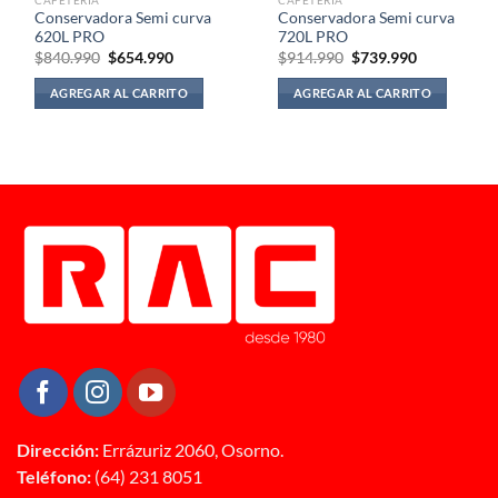
Conservadora Semi curva
Conservadora Semi curva
620L PRO
720L PRO
El
El
El
El
$
840.990
$
654.990
$
914.990
$
739.990
precio
precio
precio
precio
original
actual
original
actual
AGREGAR AL CARRITO
AGREGAR AL CARRITO
era:
es:
era:
es:
$840.990.
$654.990.
$914.990.
$739.990.
Dirección:
Errázuriz 2060, Osorno.
Teléfono:
(64) 231 8051