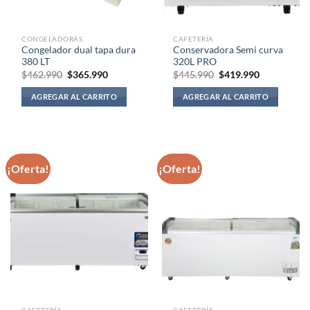
CONGELADORAS
CAFETERÍA
Congelador dual tapa dura
Conservadora Semi curva
380 LT
320L PRO
El
El
El
El
$
462.990
$
365.990
$
445.990
$
419.990
precio
precio
precio
precio
original
actual
original
actual
AGREGAR AL CARRITO
AGREGAR AL CARRITO
era:
es:
era:
es:
$462.990.
$365.990.
$445.990.
$419.990.
¡Oferta!
¡Oferta!
CAFETERÍA
CAFETERÍA