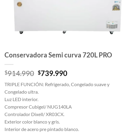
Conservadora Semi curva 720L PRO
El
El
914.990
739.990
$
$
precio
precio
TRIPLE FUNCIÓN: Refrigerado, Congelado suave y
original
actual
Congelado ultra.
era:
es:
Luz LED interior.
$914.990.
$739.990.
Compresor Cubigel/ NUG140LA
Controlador Dixell/ XR03CX.
Exterior color blanco y gris.
Interior de acero pre pintado blanco.