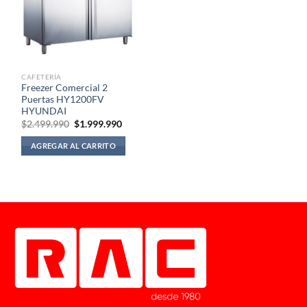
CAFETERÍA
Freezer Comercial 2
Puertas HY1200FV
HYUNDAI
El
El
$
2.499.990
$
1.999.990
precio
precio
original
actual
AGREGAR AL CARRITO
era:
es:
$2.499.990.
$1.999.990.