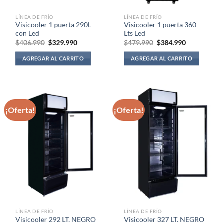
LÍNEA DE FRÍO
LÍNEA DE FRÍO
Visicooler 1 puerta 290L
Visicooler 1 puerta 360
con Led
Lts Led
El
El
El
El
$
406.990
$
329.990
$
479.990
$
384.990
precio
precio
precio
precio
original
actual
original
actual
AGREGAR AL CARRITO
AGREGAR AL CARRITO
era:
es:
era:
es:
$406.990.
$329.990.
$479.990.
$384.990.
¡Oferta!
¡Oferta!
LÍNEA DE FRÍO
LÍNEA DE FRÍO
Visicooler 292 LT. NEGRO
Visicooler 327 LT. NEGRO