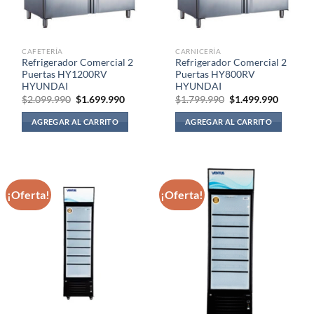
CAFETERÍA
CARNICERÍA
Refrigerador Comercial 2
Refrigerador Comercial 2
Puertas HY1200RV
Puertas HY800RV
HYUNDAI
HYUNDAI
El
El
El
El
$
2.099.990
$
1.699.990
$
1.799.990
$
1.499.990
precio
precio
precio
precio
original
actual
original
actual
AGREGAR AL CARRITO
AGREGAR AL CARRITO
era:
es:
era:
es:
$2.099.990.
$1.699.990.
$1.799.990.
$1.499.
¡Oferta!
¡Oferta!