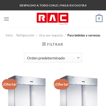
Skip
DESPACHO A TODO CHILE | PAGA EN CUOTAS
to
content
0
Inicio
/
Refrigeración
/
Usos por negocios
/
Para bebidas y cervezas
FILTRAR
¡Oferta!
¡Oferta!