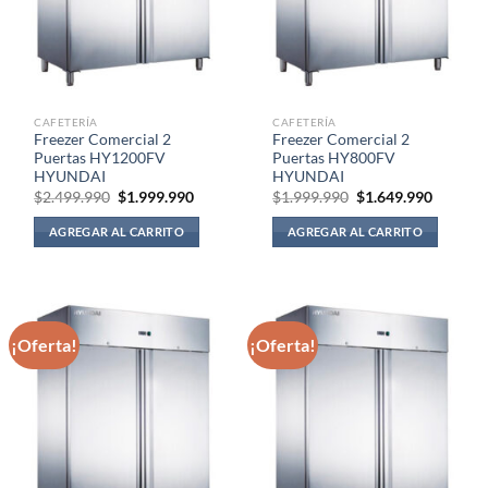
CAFETERÍA
CAFETERÍA
Freezer Comercial 2
Freezer Comercial 2
Puertas HY1200FV
Puertas HY800FV
HYUNDAI
HYUNDAI
El
El
El
El
$
2.499.990
$
1.999.990
$
1.999.990
$
1.649.990
precio
precio
precio
precio
original
actual
original
actual
AGREGAR AL CARRITO
AGREGAR AL CARRITO
era:
es:
era:
es:
$2.499.990.
$1.999.990.
$1.999.990.
$1.649.
¡Oferta!
¡Oferta!