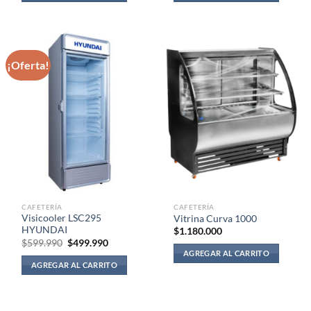
$649.990.
$599.990.
$786.990.
$679.990.
¡Oferta!
CAFETERÍA
CAFETERÍA
Visicooler LSC295
Vitrina Curva 1000
HYUNDAI
$
1.180.000
El
El
$
599.990
$
499.990
precio
precio
AGREGAR AL CARRITO
original
actual
AGREGAR AL CARRITO
era:
es:
$599.990.
$499.990.