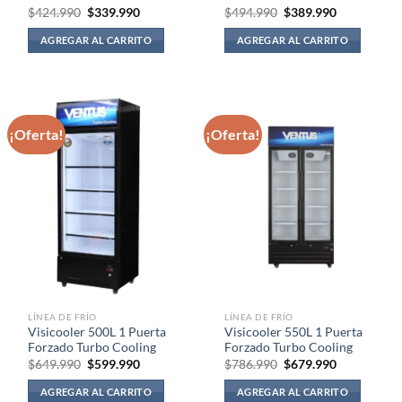
El
El
El
El
$
424.990
$
339.990
$
494.990
$
389.990
precio
precio
precio
precio
original
actual
original
actual
AGREGAR AL CARRITO
AGREGAR AL CARRITO
era:
es:
era:
es:
$424.990.
$339.990.
$494.990.
$389.990.
¡Oferta!
¡Oferta!
LÍNEA DE FRÍO
LÍNEA DE FRÍO
Visicooler 500L 1 Puerta
Visicooler 550L 1 Puerta
Forzado Turbo Cooling
Forzado Turbo Cooling
El
El
El
El
$
649.990
$
599.990
$
786.990
$
679.990
precio
precio
precio
precio
original
actual
original
actual
AGREGAR AL CARRITO
AGREGAR AL CARRITO
era:
es:
era:
es: