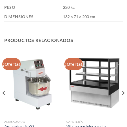
PESO
220 kg
DIMENSIONES
132 × 71 × 200 cm
PRODUCTOS RELACIONADOS
¡Oferta!
¡Oferta!
AMASADORAS
CAFETERÍA
Vitrina pastelera recta
Amasadora 8 KG.