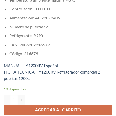
Controlador:
ELITECH
Alimentación:
AC 220–240V
Número de puertas:
2
Refrigerante:
R290
EAN:
9086202216679
Código:
216679
MANUAL HY1200RV Español
FICHA TÉCNICA HY1200RV Refrigerador comercial 2
puertas 1200L
10 disponibles
Refrigerador Comercial 2 Puertas HY1200RV HYUNDAI cantidad
AGREGAR AL CARRITO