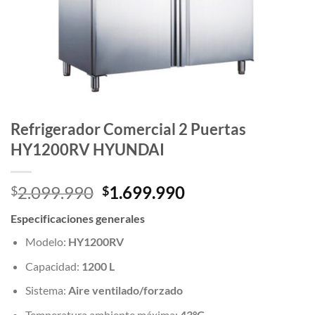
Refrigerador Comercial 2 Puertas
HY1200RV HYUNDAI
El
El
2.099.990
1.699.990
$
$
precio
precio
Especificaciones generales
original
actual
era:
es:
Modelo:
HY1200RV
$2.099.990.
$1.699.990.
Capacidad:
1200 L
Sistema:
Aire ventilado/forzado
Temperatura ambiente máxima:
43°C