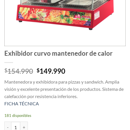
Exhibidor curvo mantenedor de calor
El
El
154.990
149.990
$
$
precio
precio
Mantenedora y exhibidora para pizzas y sandwich. Amplia
original
actual
visión y excelente presentación de los productos. Sistema de
era:
es:
calefacción por resistencia inferiores.
$154.990.
$149.990.
FICHA TÉCNICA
181 disponibles
Exhibidor curvo mantenedor de calor cantidad