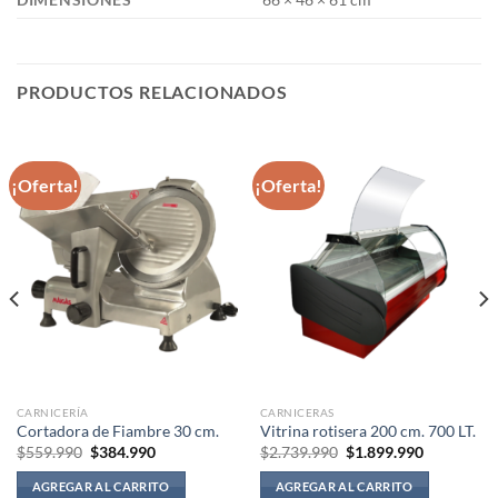
PRODUCTOS RELACIONADOS
¡Oferta!
¡Oferta!
CARNICERÍA
CARNICERAS
Cortadora de Fiambre 30 cm.
Vitrina rotisera 200 cm. 700 LT.
El
El
El
El
$
559.990
$
384.990
$
2.739.990
$
1.899.990
precio
precio
precio
precio
original
actual
original
actual
AGREGAR AL CARRITO
AGREGAR AL CARRITO
era:
es:
era:
es: