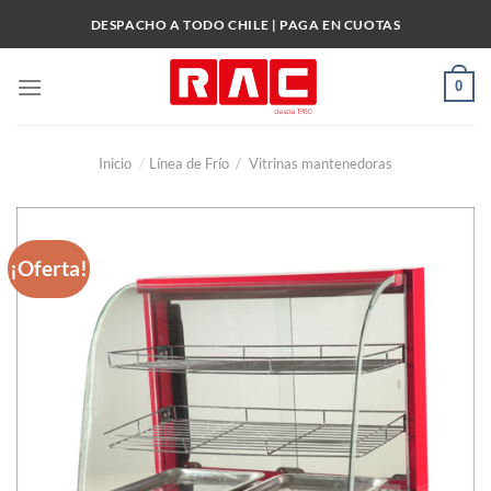
Skip
DESPACHO A TODO CHILE | PAGA EN CUOTAS
to
content
0
Inicio
/
Línea de Frío
/
Vitrinas mantenedoras
¡Oferta!