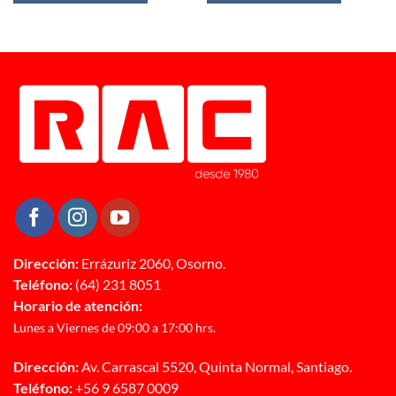
$559.990.
$384.990.
$2.739.990.
$1.899.990
90.
Dirección:
Errázuriz 2060, Osorno.
Teléfono:
(64) 231 8051
Horario de atención:
Lunes a Viernes de 09:00 a 17:00 hrs.
Dirección:
Av. Carrascal 5520, Quinta Normal, Santiago.
Teléfono:
+56 9 6587 0009