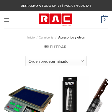
Skip
DESPACHO A TODO CHILE | PAGA EN CUOTAS
to
content
0
Inicio
/
Carnicería
/
Accesorios y otros
FILTRAR