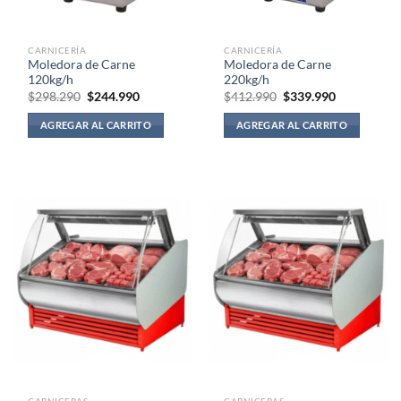
CARNICERÍA
CARNICERÍA
Moledora de Carne
Moledora de Carne
120kg/h
220kg/h
El
El
El
El
$
298.290
$
244.990
$
412.990
$
339.990
precio
precio
precio
precio
original
actual
original
actual
AGREGAR AL CARRITO
AGREGAR AL CARRITO
era:
es:
era:
es:
$298.290.
$244.990.
$412.990.
$339.990.
CARNICERAS
CARNICERAS