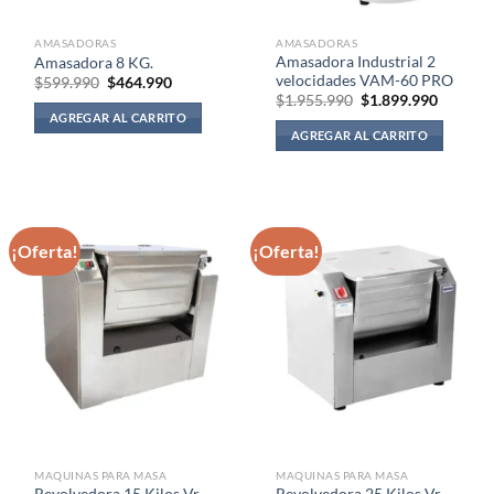
AMASADORAS
AMASADORAS
Amasadora Industrial 2
Amasadora 8 KG.
velocidades VAM-60 PRO
El
El
$
599.990
$
464.990
precio
precio
El
El
$
1.955.990
$
1.899.990
original
actual
precio
precio
AGREGAR AL CARRITO
era:
es:
original
actual
AGREGAR AL CARRITO
$599.990.
$464.990.
era:
es:
$1.955.990.
$1.899.
¡Oferta!
¡Oferta!
MAQUINAS PARA MASA
MAQUINAS PARA MASA