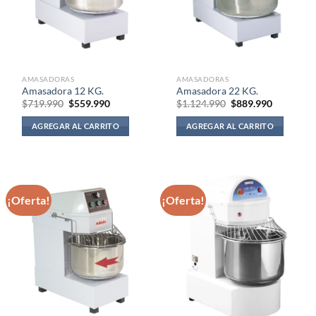
AMASADORAS
AMASADORAS
Amasadora 12 KG.
Amasadora 22 KG.
El
El
El
El
$
719.990
$
559.990
$
1.124.990
$
889.990
precio
precio
precio
precio
original
actual
original
actual
AGREGAR AL CARRITO
AGREGAR AL CARRITO
era:
es:
era:
es:
$719.990.
$559.990.
$1.124.990.
$889.990.
¡Oferta!
¡Oferta!