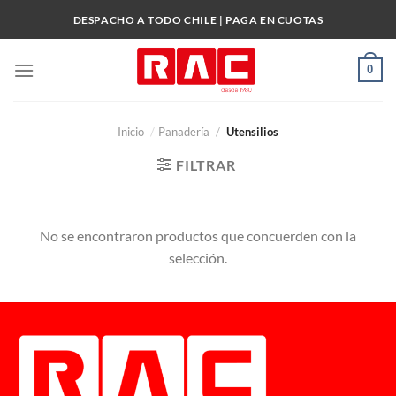
Skip
DESPACHO A TODO CHILE | PAGA EN CUOTAS
to
content
0
Inicio
/
Panadería
/
Utensilios
FILTRAR
No se encontraron productos que concuerden con la
selección.