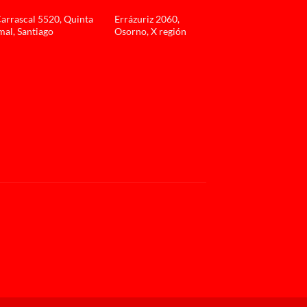
Carrascal 5520, Quinta
Errázuriz 2060,
al, Santiago
Osorno, X región