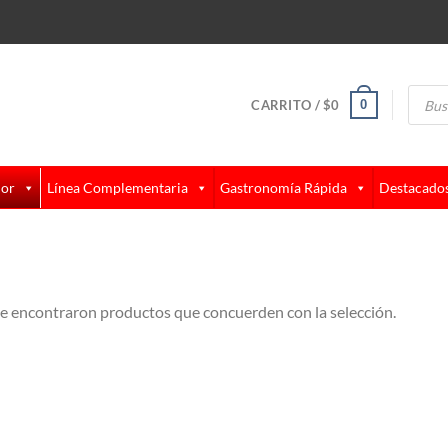
Búsque
de
0
CARRITO /
$
0
produc
lor
Línea Complementaria
Gastronomía Rápida
Destacado
e encontraron productos que concuerden con la selección.