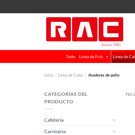
Skip
to
content
Todo
Línea de Frío
Línea de Ca
Inicio
/
Línea de Calor
/
Asadores de pollo
CATEGORÍAS DEL
No s
PRODUCTO
Cafetería
Carnicería