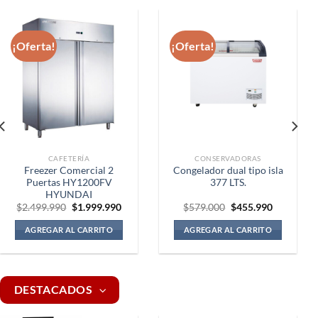
¡Oferta!
¡Oferta!
CAFETERÍA
CONSERVADORAS
Freezer Comercial 2
Congelador dual tipo isla
Puertas HY1200FV
377 LTS.
HYUNDAI
El
El
El
El
$
2.499.990
$
1.999.990
$
579.000
$
455.990
precio
precio
precio
precio
original
actual
original
actual
AGREGAR AL CARRITO
AGREGAR AL CARRITO
era:
es:
era:
es:
$2.499.990.
$1.999.990.
$579.000.
$455.990.
DESTACADOS