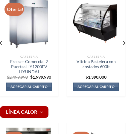
¡Oferta!
CAFETERÍA
CAFETERÍA
Freezer Comercial 2
Vitrina Pastelera con
Puertas HY1200FV
costados 600lt
HYUNDAI
El
El
$
2.499.990
$
1.999.990
$
1.390.000
precio
precio
original
actual
AGREGAR AL CARRITO
AGREGAR AL CARRITO
era:
es:
$2.499.990.
$1.999.990.
LÍNEA CALOR