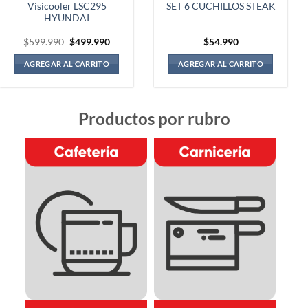
Visicooler LSC295
SET 6 CUCHILLOS STEAK
HYUNDAI
El
El
$
599.990
$
499.990
$
54.990
precio
precio
original
actual
AGREGAR AL CARRITO
AGREGAR AL CARRITO
era:
es:
90.
$599.990.
$499.990.
Productos por rubro