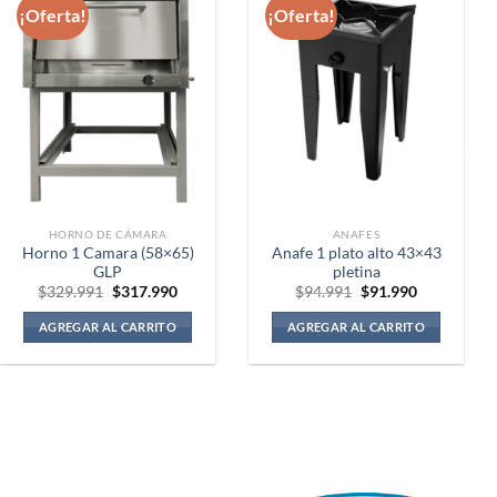
¡Oferta!
¡Oferta!
HORNO DE CÁMARA
ANAFES
Horno 1 Camara (58×65)
Anafe 1 plato alto 43×43
GLP
pletina
El
El
El
El
$
329.991
$
317.990
$
94.991
$
91.990
precio
precio
precio
precio
original
actual
original
actual
AGREGAR AL CARRITO
AGREGAR AL CARRITO
era:
es:
era:
es:
$329.991.
$317.990.
$94.991.
$91.990.