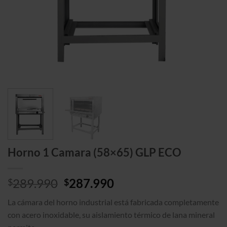
Horno 1 Camara (58×65) GLP ECO
El
El
289.990
287.990
$
$
precio
precio
La cámara del horno industrial está fabricada completamente
original
actual
con acero inoxidable, su aislamiento térmico de lana mineral
era:
es: