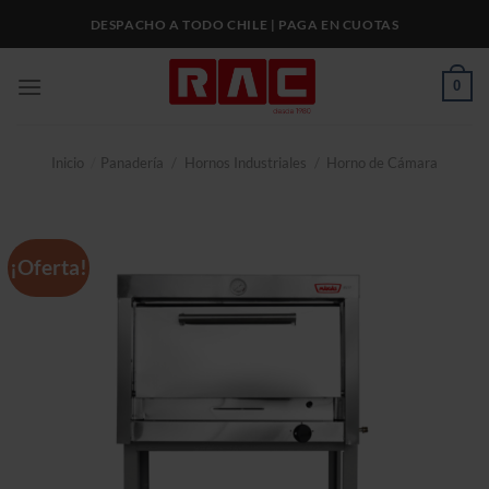
Skip
DESPACHO A TODO CHILE | PAGA EN CUOTAS
to
content
0
Inicio
/
Panadería
/
Hornos Industriales
/
Horno de Cámara
¡Oferta!