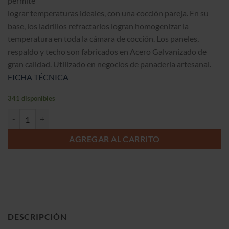
permite
$289.990.
$287.990.
lograr temperaturas ideales, con una cocción pareja. En su
base, los ladrillos refractarios logran homogenizar la
temperatura en toda la cámara de cocción. Los paneles,
respaldo y techo son fabricados en Acero Galvanizado de
gran calidad. Utilizado en negocios de panadería artesanal.
FICHA TÉCNICA
341 disponibles
Horno 1 Camara (58x65) GLP ECO cantidad
AGREGAR AL CARRITO
DESCRIPCIÓN