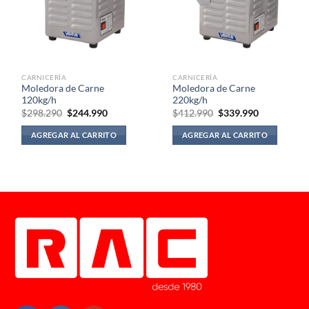
CARNICERÍA
CARNICERÍA
Moledora de Carne
Moledora de Carne
120kg/h
220kg/h
El
El
El
El
$
298.290
$
244.990
$
412.990
$
339.990
precio
precio
precio
precio
original
actual
original
actual
AGREGAR AL CARRITO
AGREGAR AL CARRITO
era:
es:
era:
es:
$298.290.
$244.990.
$412.990.
$339.990.