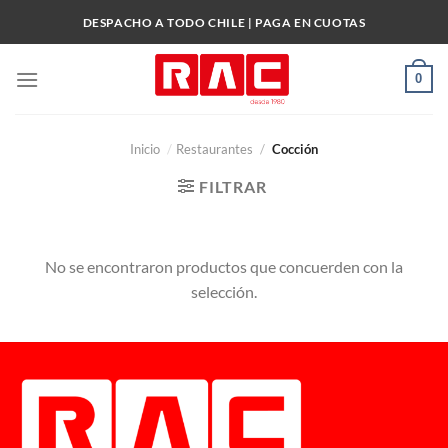
Skip
DESPACHO A TODO CHILE | PAGA EN CUOTAS
to
content
0
Inicio
/
Restaurantes
/
Cocción
FILTRAR
No se encontraron productos que concuerden con la
selección.