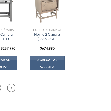
E CÁMARA
HORNO DE CÁMARA
 Camara
Horno 2 Camara
 GLP ECO
(58×65) GLP
El
El
$
287.990
$
674.990
precio
precio
original
actual
era:
es:
AR AL
AGREGAR AL
$289.990.
$287.990.
RITO
CARRITO