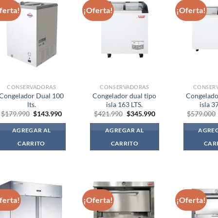
ferta!
¡Oferta!
¡Oferta!
CONSERVADORAS
CONSERVADORAS
CONSER
Congelador Dual 100
Congelador dual tipo
Congelador
lts.
isla 163 LTS.
isla 3
El
El
El
El
$
179.990
$
143.990
$
421.990
$
345.990
$
579.000
precio
precio
precio
precio
original
actual
original
actual
AGREGAR AL
AGREGAR AL
AGREG
era:
es:
era:
es:
$179.990.
$143.990.
$421.990.
$345.990.
CARRITO
CARRITO
CAR
ferta!
¡Oferta!
¡Oferta!