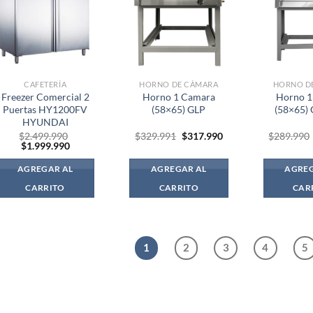
CAFETERÍA
HORNO DE CÁMARA
HORNO D
Freezer Comercial 2
Horno 1 Camara
Horno 1
Puertas HY1200FV
(58×65) GLP
(58×65)
HYUNDAI
El
El
$
2.499.990
$
329.991
$
317.990
$
289.990
El
El
precio
precio
$
1.999.990
precio
precio
original
actual
original
actual
era:
es:
AGREGAR AL
AGREGAR AL
AGREG
era:
es:
$329.991.
$317.990.
$2.499.990.
$1.999.990.
CARRITO
CARRITO
CAR
1
2
3
4
5