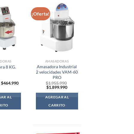
¡Oferta!
DORAS
AMASADORAS
Amasadora Industrial
ra 8 KG.
2 velocidades VAM-60
PRO
El
El
$
464.990
$
1.955.990
precio
precio
El
El
$
1.899.990
original
actual
precio
precio
era:
es:
original
actual
AR AL
AGREGAR AL
$599.990.
$464.990.
era:
es:
$1.955.990.
$1.899.990.
RITO
CARRITO