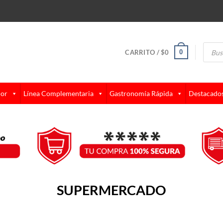
Búsque
de
0
CARRITO /
$
0
produc
lor
Línea Complementaria
Gastronomía Rápida
Destacado
SUPERMERCADO