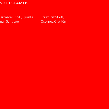
NDE ESTAMOS
Carrascal 5520, Quinta
Errázuriz 2060,
al, Santiago
Osorno, X región