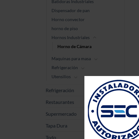
Batidoras Industriales
Dispensador de pan
Horno convector
horno de piso
Hornos Industriales
Horno de Cámara
Maquinas para masa
Refrigeración
Utensilios
Refrigeración
Restaurantes
Supermercado
Tapa Dura
Todo