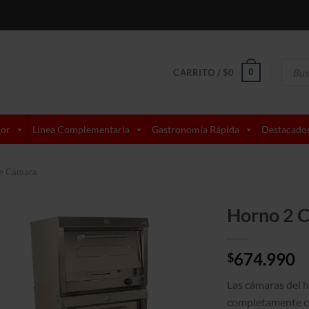
Búsque
de
0
CARRITO /
$
0
produc
lor
Línea Complementaria
Gastronomía Rápida
Destacado
e Cámara
Horno 2 
674.990
$
Las cámaras del 
completamente co