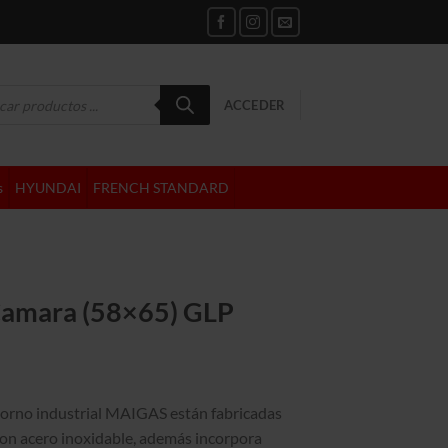
da
ACCEDER
tos
s
HYUNDAI
FRENCH STANDARD
Camara (58×65) GLP
horno industrial MAIGAS están fabricadas
n acero inoxidable, además incorpora