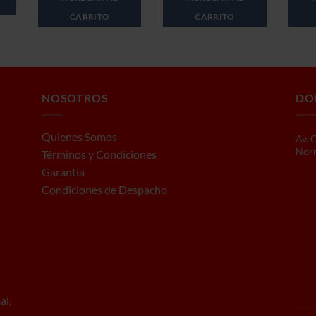
990.
$889.990.
era:
es:
$1.349.990.
$1.299.990.
CARRITO
CARRITO
NOSOTROS
DO
Quienes Somos
Av. 
Norm
Términos y Condiciones
Garantía
Condiciones de Despacho
al,