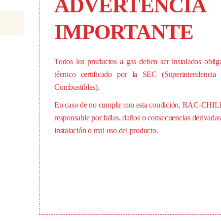
ADVERTENCIA
IMPORTANTE
Todos los productos a gas deben ser instalados oblig
 tirador y frente: acero Inoxidable.
técnico certificado por la SEC (Superintendencia 
arios.
Combustibles).
zadas.
En caso de no cumplir con esta condición, RAC-CHIL
logo de 400 ºC.
responsable por fallas, daños o consecuencias derivadas
de 3 posiciones x cámara.
instalación o mal uso del producto.
anismo balanceado.
áxima temperatura.
bricado en acero comercial con pintura electroestática.
C.
150 kg