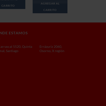
era:
es:
AGREGAR AL
$349.990.
$299.990.
CARRITO
CARRITO
NDE ESTAMOS
Carrascal 5520, Quinta
Errázuriz 2060,
al, Santiago
Osorno, X región