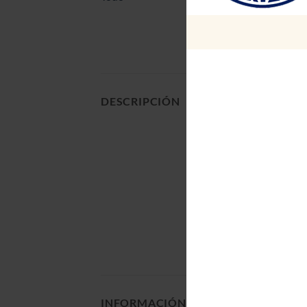
– Material puerta,
DESCRIPCIÓN
– Ladrillos refract
– 4 bandejas enlo
– Termómetro aná
– Llave de mando 
– Puerta con mec
– Seguridad en m
– Incluye atril fa
– Certificación SE
INFORMACIÓN
PESO