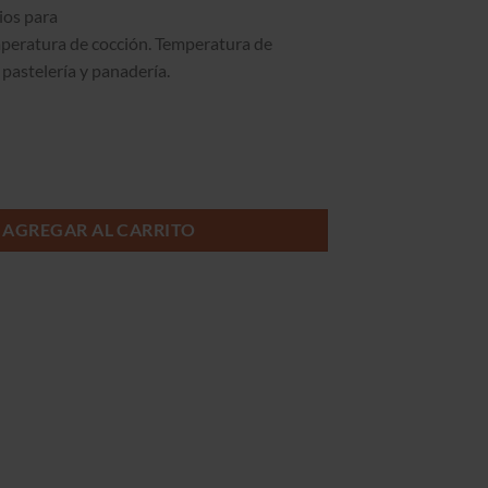
rios para
eratura de cocción. Temperatura de
 pastelería y panadería.
8x65) GLP cantidad
AGREGAR AL CARRITO