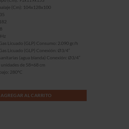
original
actual
alaje (Cm): 104x128x100
era:
es:
135
$2.519.990.
$2.049.990.
 182
18
0Hz
 Gas Licuado (GLP) Consumo: 2.090 gr/h
 Gas Licuado (GLP) Conexión: Ø3/4”
sanitarias (agua blanda) Conexión: Ø3/4”
5 unidades de 58×68 cm
bajo: 280°C
AGREGAR AL CARRITO