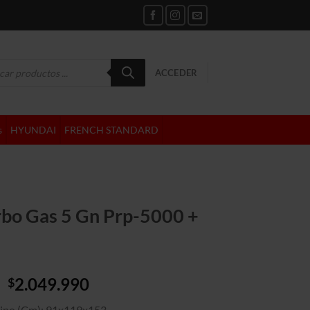
da
ACCEDER
tos
s
HYUNDAI
FRENCH STANDARD
bo Gas 5 Gn Prp-5000 +
El
El
2.049.990
$
precio
precio
ipo (Cm): 91x119x153