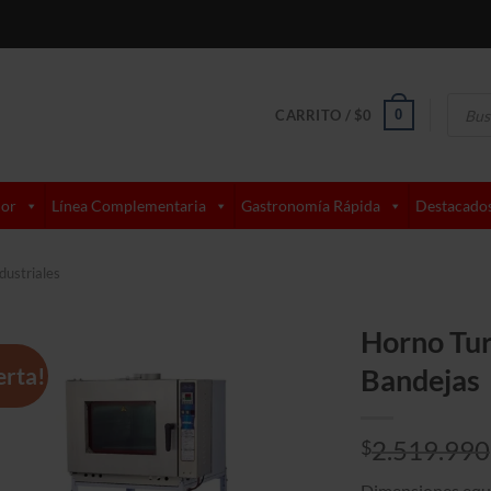
Búsque
de
0
CARRITO /
$
0
produc
lor
Línea Complementaria
Gastronomía Rápida
Destacado
dustriales
Horno Tur
erta!
Bandejas
2.519.990
$
Dimensiones equ