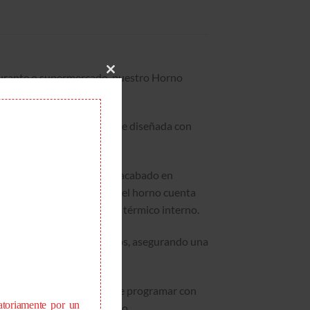
staurante o supermercado, nuestro Horno
CLOSE
THIS
 horno está cuidadosamente diseñada con
MODULE
ctura de acero carbono con acabado en
ia excepcional. La puerta del horno cuenta
n comprometer el ambiente térmico interno.
peraturas y choques térmicos, asegurando una
r digital. Esto te permite programar con
atoriamente por un
ntrol total sobre el proceso.