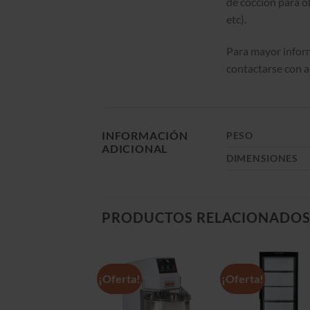
de cocción para o
etc).
Para mayor infor
contactarse con a
INFORMACIÓN
PESO
ADICIONAL
DIMENSIONES
PRODUCTOS RELACIONADO
rta!
¡Oferta!
¡Oferta!