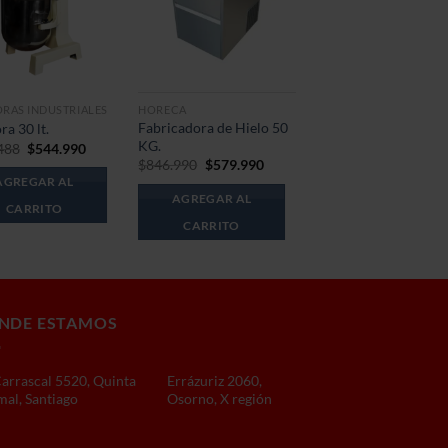
ORAS INDUSTRIALES
HORECA
Fabricadora de Hielo 50
ra 30 lt.
KG.
El
El
488
$
544.990
precio
precio
El
El
$
846.990
$
579.990
original
actual
precio
precio
AGREGAR AL
era:
es:
original
actual
AGREGAR AL
$687.488.
$544.990.
era:
es:
CARRITO
$846.990.
$579.990.
CARRITO
NDE ESTAMOS
Carrascal 5520, Quinta
Errázuriz 2060,
al, Santiago
Osorno, X región