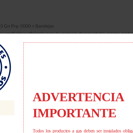
 5 Gn Prp-5000 + Bandejas
po confiable y eficiente para tu negocio de panadería, casino, re
bandejas y una cámara es la elección ideal.
porcionar una cocción uniforme y precisa. La cámara interna del
n pintura resistente a altas temperaturas y a la oxidación.
abilidad y el rendimiento óptimo a lo largo del tiempo. Su estru
solo garantiza una apariencia elegante, sino también una resistenc
idrio templado que te permite supervisar el proceso de cocción si
ADVERTENCIA
ación interna está protegida por un vidrio resistente a altas tem
IMPORTANTE
ra y segura en todo momento.
á equipado con un panel de comando que cuenta con un controlado
Todos los productos a gas deben ser instalados oblig
o de cocción, la temperatura y el nivel de vapor, brindándote un co