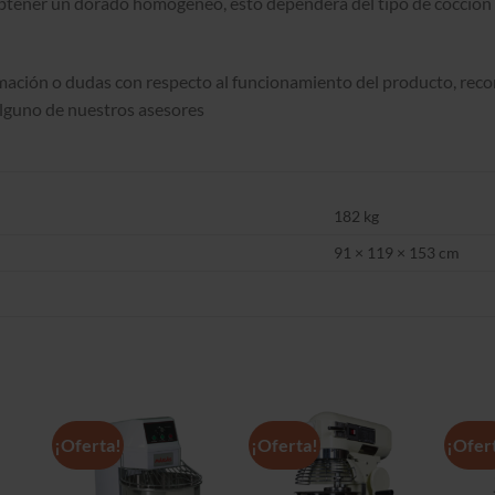
btener un dorado homogéneo, esto dependerá del tipo de cocción q
mación o dudas con respecto al funcionamiento del producto, rec
lguno de nuestros asesores
182 kg
91 × 119 × 153 cm
S
¡Oferta!
¡Oferta!
¡Ofer