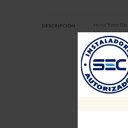
Horno Turbo Gas
DESCRIPCIÓN
Si buscas un equi
Turbo a gas con 5 
Diseñado para pro
una terminación e
Aseguramos la dur
pintura epoxi no 
con un visor en v
Además, la ilumin
visualización cla
Nuestro horno est
precisión el tiemp