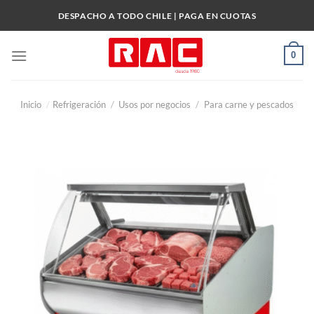
Skip
DESPACHO A TODO CHILE | PAGA EN CUOTAS
to
content
0
Inicio
/
Refrigeración
/
Usos por negocios
/
Para carne y pescados