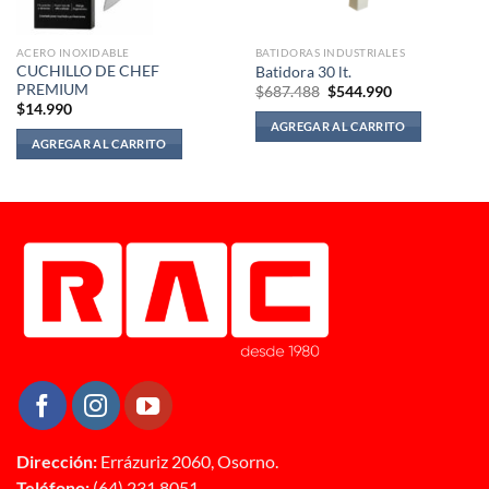
ACERO INOXIDABLE
BATIDORAS INDUSTRIALES
CUCHILLO DE CHEF
Batidora 30 lt.
PREMIUM
El
El
$
687.488
$
544.990
precio
precio
$
14.990
original
actual
AGREGAR AL CARRITO
era:
es:
AGREGAR AL CARRITO
$687.488.
$544.990.
Dirección:
Errázuriz 2060, Osorno.
Teléfono:
(64) 231 8051