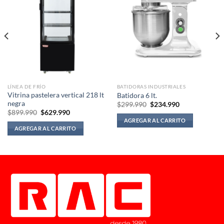
LÍNEA DE FRÍO
BATIDORAS INDUSTRIALES
Vitrina pastelera vertical 218 lt
Batidora 6 lt.
negra
El
El
$
299.990
$
234.990
precio
precio
El
El
$
899.990
$
629.990
original
actual
precio
precio
AGREGAR AL CARRITO
era:
es:
original
actual
AGREGAR AL CARRITO
$299.990.
$234.990.
era:
es:
$899.990.
$629.990.