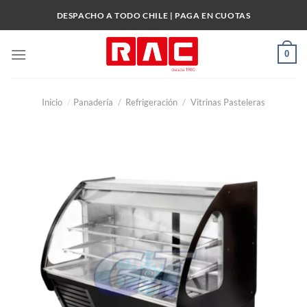
Skip
DESPACHO A TODO CHILE | PAGA EN CUOTAS
to
content
0
Inicio
/
Panadería
/
Refrigeración
/
Vitrinas Pasteleras