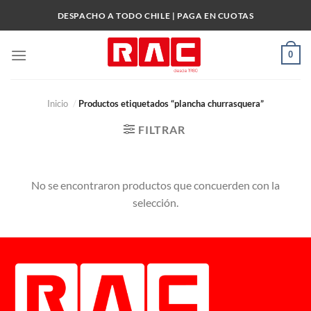
Skip
DESPACHO A TODO CHILE | PAGA EN CUOTAS
to
content
0
Inicio
/
Productos etiquetados “plancha churrasquera”
FILTRAR
No se encontraron productos que concuerden con la
selección.