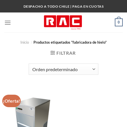
Skip
DESPACHO A TODO CHILE | PAGA EN CUOTAS
to
content
0
Inicio
/
Productos etiquetados “fabricadora de hielo”
FILTRAR
¡Oferta!