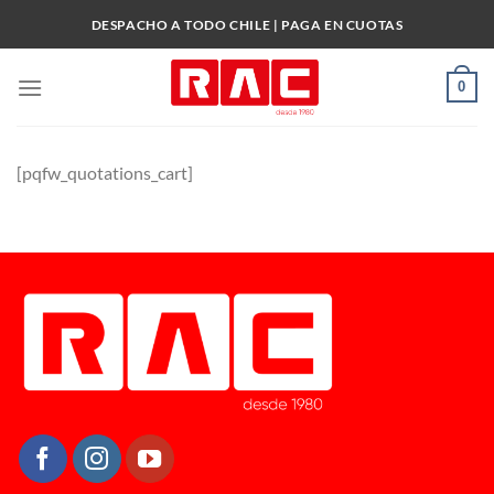
Skip
DESPACHO A TODO CHILE | PAGA EN CUOTAS
to
content
0
[pqfw_quotations_cart]