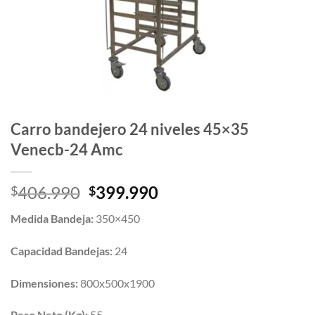
Carro bandejero 24 niveles 45×35
Venecb-24 Amc
El
El
406.990
399.990
$
$
precio
precio
Medida Bandeja:
350×450
original
actual
era:
es:
Capacidad Bandejas:
24
$406.990.
$399.990.
Dimensiones:
800x500x1900
Peso Neto (Kg):
55