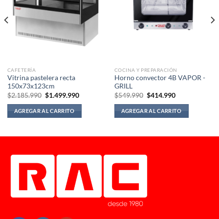
CAFETERÍA
COCINA Y PREPARACIÓN
Vitrina pastelera recta
Horno convector 4B VAPOR -
150x73x123cm
GRILL
El
El
El
El
$
2.185.990
$
1.499.990
$
549.990
$
414.990
precio
precio
precio
precio
original
actual
original
actual
AGREGAR AL CARRITO
AGREGAR AL CARRITO
era:
es:
era:
es:
$2.185.990.
$1.499.990.
$549.990.
$414.990.