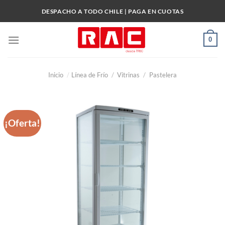
Skip
DESPACHO A TODO CHILE | PAGA EN CUOTAS
to
content
0
Inicio
/
Línea de Frío
/
Vitrinas
/
Pastelera
¡Oferta!