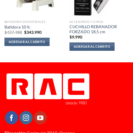
BATIDORAS INDUSTRIALES
ACCESORIOS Y OTROS
CUCHILLO REBANADOR
Batidora 10 lt.
FORZADO 18,5 cm
El
El
$
437.488
$
343.990
precio
precio
$
9.990
original
actual
AGREGAR AL CARRITO
era:
es:
AGREGAR AL CARRITO
$437.488.
$343.990.
Dirección:
Errázuriz 2060, Osorno.