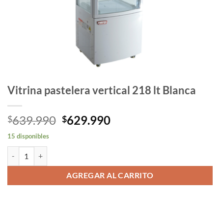
Vitrina pastelera vertical 218 lt Blanca
El
El
639.990
629.990
$
$
precio
precio
15 disponibles
original
actual
Vitrina pastelera vertical 218 lt Blanca cantidad
era:
es:
$639.990.
$629.990.
AGREGAR AL CARRITO